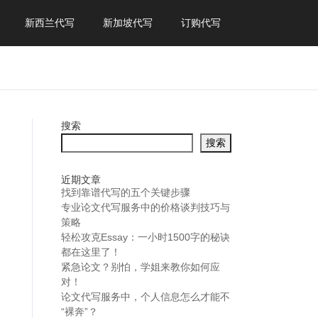
新西兰代写
新加坡代写
订购代写
搜索
搜索
近期文章
找到靠谱代写的五个关键步骤
专业论文代写服务中的价格谈判技巧与
策略
轻松攻克Essay：一小时1500字的秘诀
都在这里了！
紧急论文？别怕，学姐来教你如何应
对！
论文代写服务中，个人信息怎么才能不
“裸奔”？