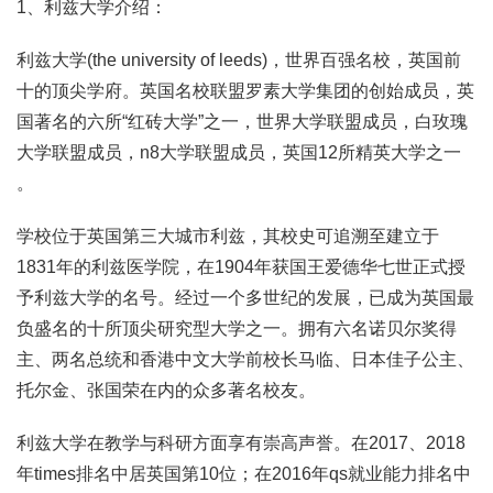
1、利兹大学介绍：
利兹大学(the university of leeds)，世界百强名校，英国前
十的顶尖学府。英国名校联盟罗素大学集团的创始成员，英
国著名的六所“红砖大学”之一，世界大学联盟成员，白玫瑰
大学联盟成员，n8大学联盟成员，英国12所精英大学之一
。
学校位于英国第三大城市利兹，其校史可追溯至建立于
1831年的利兹医学院，在1904年获国王爱德华七世正式授
予利兹大学的名号。经过一个多世纪的发展，已成为英国最
负盛名的十所顶尖研究型大学之一。拥有六名诺贝尔奖得
主、两名总统和香港中文大学前校长马临、日本佳子公主、
托尔金、张国荣在内的众多著名校友。
利兹大学在教学与科研方面享有崇高声誉。在2017、2018
年times排名中居英国第10位；在2016年qs就业能力排名中