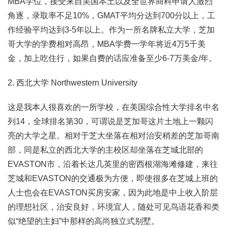
MBA学位，接受来自美国本土以及全世界商科申请人激烈
角逐，录取率不足10%，GMAT平均分达到700分以上，工
作经验平均达到3-5年以上。作为一所名牌私立大学，芝加
哥大学的学费相对高昂，MBA学费一学年将近4万5千美
金，加上吃住行，如果自费的话应准备至少6-7万美金/年。
2. 西北大学 Northwestern University
这是我本人很喜欢的一所学校，在美国综合性大学排名中名
列14，全球排名第30，可谓说是芝加哥这片土地上一颗闪
亮的大学之星。相对于芝大坐落在相对治安稍差的芝加哥南
部，同是私立的西北大学的主校区却坐落在芝城北部的
EVASTON市，沿着长达几英里的密西根湖海滩修建，来往
芝城和EVASTON的交通极为方便，即使很多在芝城上班的
人士也会在EVASTON买房安家，因为此地是中上收入阶层
的理想社区，治安良好，环境宜人，随处可见鸟语花香和类
似“绝望的主妇”中那样的高尚独立式别墅。