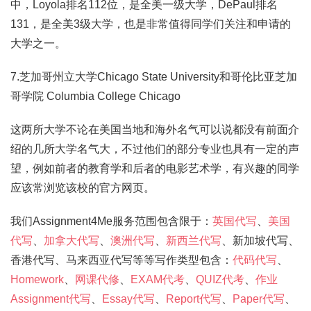
中，Loyola排名112位，是全美一级大学，DePaul排名
131，是全美3级大学，也是非常值得同学们关注和申请的
大学之一。
7.芝加哥州立大学Chicago State University和哥伦比亚芝加
哥学院 Columbia College Chicago
这两所大学不论在美国当地和海外名气可以说都没有前面介
绍的几所大学名气大，不过他们的部分专业也具有一定的声
望，例如前者的教育学和后者的电影艺术学，有兴趣的同学
应该常浏览该校的官方网页。
我们Assignment4Me服务范围包含限于：
英国代写
、
美国
代写
、
加拿大代写
、
澳洲代写
、
新西兰代写
、新加坡代写、
香港代写、马来西亚代写等等写作类型包含：
代码代写
、
Homework
、
网课代修
、
EXAM代考
、
QUIZ代考
、
作业
Assignment代写
、
Essay代写
、
Report代写
、
Paper代写
、