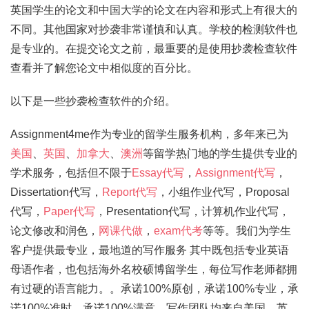
英国学生的论文和中国大学的论文在内容和形式上有很大的
不同。其他国家对抄袭非常谨慎和认真。学校的检测软件也
是专业的。在提交论文之前，最重要的是使用抄袭检查软件
查看并了解您论文中相似度的百分比。
以下是一些抄袭检查软件的介绍。
Assignment4me作为专业的留学生服务机构，多年来已为
美国
、
英国
、
加拿大
、
澳洲
等留学热门地的学生提供专业的
学术服务，包括但不限于
Essay代写
，
Assignment代写
，
Dissertation代写，
Report代写
，小组作业代写，Proposal
代写，
Paper代写
，Presentation代写，计算机作业代写，
论文修改和润色，
网课代做
，
exam代考
等等。我们为学生
客户提供最专业，最地道的写作服务 其中既包括专业英语
母语作者，也包括海外名校硕博留学生，每位写作老师都拥
有过硬的语言能力。。承诺100%原创，承诺100%专业，承
诺100%准时，承诺100%满意。写作团队均来自美国、英