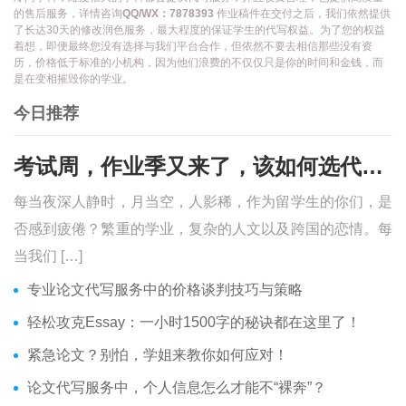
的售后服务，详情咨询
QQ/WX：7878393
作业稿件在交付之后，我们依然提供
了长达30天的修改润色服务，最大程度的保证学生的代写权益。为了您的权益
着想，即便最终您没有选择与我们平台合作，但依然不要去相信那些没有资
历，价格低于标准的小机构，因为他们浪费的不仅仅只是你的时间和金钱，而
是在变相摧毁你的学业。
今日推荐
考试周，作业季又来了，该如何选代写？便宜的代写、代考会有哪些问题？
每当夜深人静时，月当空，人影稀，作为留学生的你们，是
否感到疲倦？繁重的学业，复杂的人文以及跨国的恋情。每
当我们 […]
专业论文代写服务中的价格谈判技巧与策略
轻松攻克Essay：一小时1500字的秘诀都在这里了！
紧急论文？别怕，学姐来教你如何应对！
论文代写服务中，个人信息怎么才能不“裸奔”？