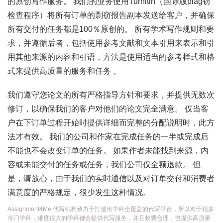
的原创写作服务。 我们的业务使用Turnitin（国际版plag窃
检查程序）将所有订单的剽窃报告副本发送给客户，并确保
所有交付的任务都是100％原创的。 所有学术写作规则和要
求，并遵循后者，包括使用参考文献和文本引用来表示和引
用其他来源的内容和引语，方法是使用适当的参考样式和格
式来提供高质量的服务和任务 。
我们遵守您论文的所有严格指导方针和要求，并提供无数次
修订，以确保我们的客户对他们的论文完全满意。 仅当客
户在下订单过程开始时提供详细而完整的分配说明时，此方
法才有效。 我们的公司和作家在完成任务的一半或完成后
不能也不会改变订单的任务。 如果作者未能找到来源，内
容或未能交付的任务或任务，我们公司仅全额退款。 但
是，请放心，由于我们的实时通信以及对订单交付和消费者
满意度的严格规定，很少发生这种情况。
Assignment4Me 代写机构致力于打造出学科全覆盖的代写平台，所以对于很多
冷门学科，难度很大的学科都会提供代写服务，并且收费合理，也提供高质量