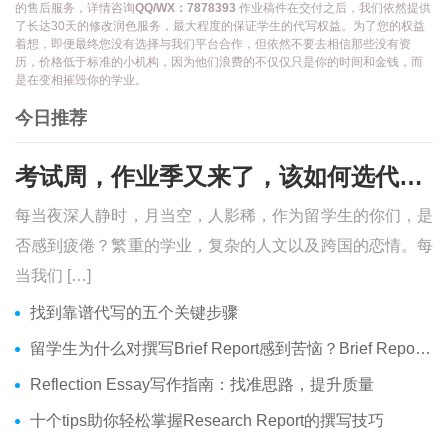
的售后服务，详情咨询
QQ/WX：7878393
作业稿件在交付之后，我们依然提供
了长达30天的修改润色服务，最大程度的保证学生的代写权益。为了您的权益
着想，即便最终您没有选择与我们平台合作，但依然不要去相信那些没有资
历，价格低于标准的小机构，因为他们浪费的不仅仅只是你的时间和金钱，而
是在变相摧毁你的学业。
今日推荐
考试周，作业季又来了，该如何选代写？便宜的代写、代考会有哪些问题？
每当夜深人静时，月当空，人影稀，作为留学生的你们，是
否感到疲倦？繁重的学业，复杂的人文以及跨国的恋情。每
当我们 […]
找到靠谱代写的五个关键步骤
留学生为什么对撰写Brief Report感到苦恼？Brief Report究竟是什么？
Reflection Essay写作指南：找准思路，提升质量
十个tips助你轻松掌握Research Report的撰写技巧