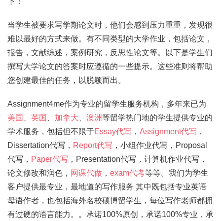
下！
当学生被要求写学期论文时，他们会感到压力重重，发现很
难以最好的方式来做。有不同类型的大学作业，包括论文，
报告，文献综述，案例研究，反思性论文等。以下是学生们
撰写大学论文的答案时应遵循的一些提示。这些准则将帮助
您创建最佳的任务，以脱颖而出。
Assignment4me作为专业的留学生服务机构，多年来已为
美国
、
英国
、
加拿大
、
澳洲
等留学热门地的学生提供专业的
学术服务，包括但不限于
Essay代写
，
Assignment代写
，
Dissertation代写，
Report代写
，小组作业代写，Proposal
代写，
Paper代写
，Presentation代写，计算机作业代写，
论文修改和润色，
网课代做
，
exam代考
等等。我们为学生
客户提供最专业，最地道的写作服务 其中既包括专业英语
母语作者，也包括海外名校硕博留学生，每位写作老师都拥
有过硬的语言能力。。承诺100%原创，承诺100%专业，承