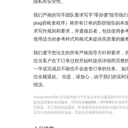
隐私和安全性。
我们严格的写手团队要求写手“零抄袭”指导我们提
plag窃检查程序）将所有订单的剽窃报告副本
术写作规则和要求，并遵循后者，包括使用参
使用适当的参考样式和格式来提供高质量的服务
我们遵守您论文的所有严格指导方针和要求，
仅当客户在下订单过程开始时提供详细而完整的
一半或完成后不能也不会改变订单的任务。 如
仅全额退款。 但是，请放心，由于我们的实时
情况。
Assignment4Me 代写机构致力于打造出学科全覆盖的
提供高质量的售后服务，详情咨询
QQ/WX：7878393
作业稿件
写权益。为了您的权益着想，即便最终您没有选择与我们平台
仅仅只是你的时间和金钱，而是在变相摧毁你的学业。