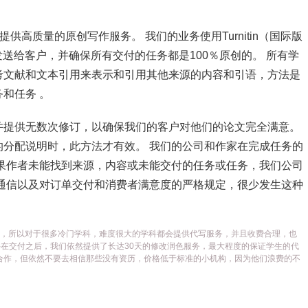
供高质量的原创写作服务。 我们的业务使用Turnitin（国际版
发送给客户，并确保所有交付的任务都是100％原创的。 所有学
考文献和文本引用来表示和引用其他来源的内容和引语，方法是
和任务 。
并提供无数次修订，以确保我们的客户对他们的论文完全满意。
分配说明时，此方法才有效。 我们的公司和作家在完成任务的
果作者未能找到来源，内容或未能交付的任务或任务，我们公司
通信以及对订单交付和消费者满意度的严格规定，很少发生这种
代写平台，所以对于很多冷门学科，难度很大的学科都会提供代写服务，并且收费合理，也
在交付之后，我们依然提供了长达30天的修改润色服务，最大程度的保证学生的代
合作，但依然不要去相信那些没有资历，价格低于标准的小机构，因为他们浪费的不