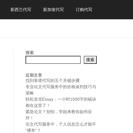
新西兰代写
新加坡代写
订购代写
搜索
搜索
近期文章
找到靠谱代写的五个关键步骤
专业论文代写服务中的价格谈判技巧与
策略
轻松攻克Essay：一小时1500字的秘诀
都在这里了！
紧急论文？别怕，学姐来教你如何应
对！
论文代写服务中，个人信息怎么才能不
“裸奔”？