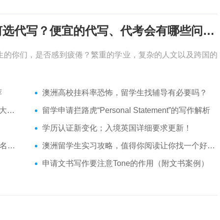
考试周，作业季又来了，该如何选代写？便宜的代写、代考会有哪些问题？
生的你们，是否感到疲倦？繁重的学业，复杂的人文以及跨国的
荐
澳洲高校挂科率恐怖，留学生找辅导有必要吗？
介绍
留学申请拦路虎“Personal Statement”的写作解析
学历认证新变化；入境英国详细要求更新！
响？
澳洲留学生实习攻略，值得你阅读让你找一个好岗位的技巧
申请文书写作要注意Tone的作用（附文书案例）