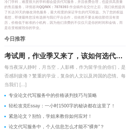
冷门学科，难度很大的学科都会提供代写服务，并且收费合理，也提供高质量
的售后服务，详情咨询
QQ/WX：7878393
作业稿件在交付之后，我们依然提供
了长达30天的修改润色服务，最大程度的保证学生的代写权益。为了您的权益
着想，即便最终您没有选择与我们平台合作，但依然不要去相信那些没有资
历，价格低于标准的小机构，因为他们浪费的不仅仅只是你的时间和金钱，而
是在变相摧毁你的学业。
今日推荐
考试周，作业季又来了，该如何选代写？便宜的代写、代考会有哪些问题？
每当夜深人静时，月当空，人影稀，作为留学生的你们，是
否感到疲倦？繁重的学业，复杂的人文以及跨国的恋情。每
当我们 […]
专业论文代写服务中的价格谈判技巧与策略
轻松攻克Essay：一小时1500字的秘诀都在这里了！
紧急论文？别怕，学姐来教你如何应对！
论文代写服务中，个人信息怎么才能不“裸奔”？