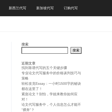
新西兰代写
新加坡代写
订购代写
搜索
搜索
近期文章
找到靠谱代写的五个关键步骤
专业论文代写服务中的价格谈判技巧与
策略
轻松攻克Essay：一小时1500字的秘诀
都在这里了！
紧急论文？别怕，学姐来教你如何应
对！
论文代写服务中，个人信息怎么才能不
“裸奔”？