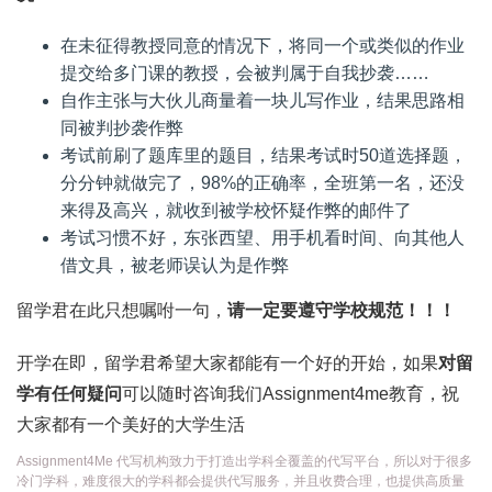
在未征得教授同意的情况下，将同一个或类似的作业
提交给多门课的教授，会被判属于自我抄袭……
自作主张与大伙儿商量着一块儿写作业，结果思路相
同被判抄袭作弊
考试前刷了题库里的题目，结果考试时50道选择题，
分分钟就做完了，98%的正确率，全班第一名，还没
来得及高兴，就收到被学校怀疑作弊的邮件了
考试习惯不好，东张西望、用手机看时间、向其他人
借文具，被老师误认为是作弊
留学君在此只想嘱咐一句，
请一定要遵守学校规范！！！
开学在即，留学君希望大家都能有一个好的开始，如果
对留
学有任何疑问
可以随时咨询我们Assignment4me教育，祝
大家都有一个美好的大学生活
Assignment4Me 代写机构致力于打造出学科全覆盖的代写平台，所以对于很多
冷门学科，难度很大的学科都会提供代写服务，并且收费合理，也提供高质量