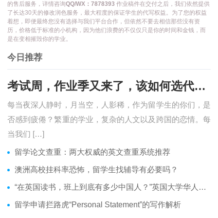
的售后服务，详情咨询
QQ/WX：7878393
作业稿件在交付之后，我们依然提供
了长达30天的修改润色服务，最大程度的保证学生的代写权益。为了您的权益
着想，即便最终您没有选择与我们平台合作，但依然不要去相信那些没有资
历，价格低于标准的小机构，因为他们浪费的不仅仅只是你的时间和金钱，而
是在变相摧毁你的学业。
今日推荐
考试周，作业季又来了，该如何选代写？便宜的代写、代考会有哪些问题？
每当夜深人静时，月当空，人影稀，作为留学生的你们，是
否感到疲倦？繁重的学业，复杂的人文以及跨国的恋情。每
当我们 […]
留学论文查重：两大权威的英文查重系统推荐
澳洲高校挂科率恐怖，留学生找辅导有必要吗？
“在英国读书，班上到底有多少中国人？”英国大学华人分布介绍
留学申请拦路虎“Personal Statement”的写作解析