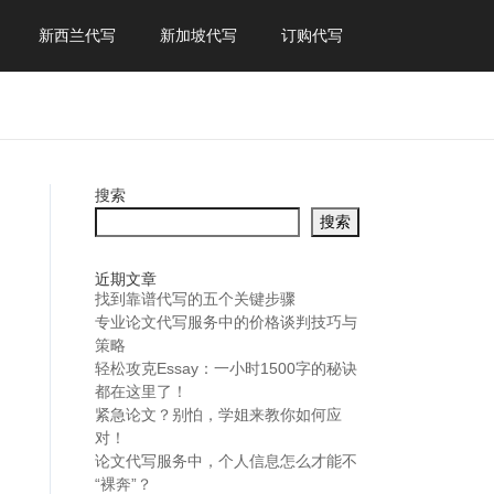
新西兰代写
新加坡代写
订购代写
搜索
搜索
近期文章
找到靠谱代写的五个关键步骤
专业论文代写服务中的价格谈判技巧与
策略
轻松攻克Essay：一小时1500字的秘诀
都在这里了！
紧急论文？别怕，学姐来教你如何应
对！
论文代写服务中，个人信息怎么才能不
“裸奔”？