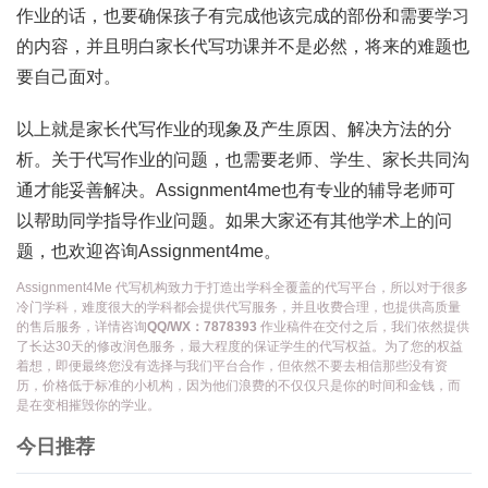
作业的话，也要确保孩子有完成他该完成的部份和需要学习
的内容，并且明白家长代写功课并不是必然，将来的难题也
要自己面对。
以上就是家长代写作业的现象及产生原因、解决方法的分
析。关于代写作业的问题，也需要老师、学生、家长共同沟
通才能妥善解决。Assignment4me也有专业的辅导老师可
以帮助同学指导作业问题。如果大家还有其他学术上的问
题，也欢迎咨询Assignment4me。
Assignment4Me 代写机构致力于打造出学科全覆盖的代写平台，所以对于很多
冷门学科，难度很大的学科都会提供代写服务，并且收费合理，也提供高质量
的售后服务，详情咨询
QQ/WX：7878393
作业稿件在交付之后，我们依然提供
了长达30天的修改润色服务，最大程度的保证学生的代写权益。为了您的权益
着想，即便最终您没有选择与我们平台合作，但依然不要去相信那些没有资
历，价格低于标准的小机构，因为他们浪费的不仅仅只是你的时间和金钱，而
是在变相摧毁你的学业。
今日推荐