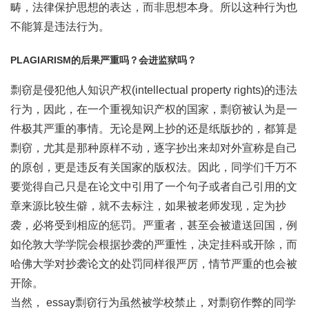
畴，法律保护思想的表达，而非思想本身。所以这种行为也
不能算是违法行为。
PLAGIARISM的后果严重吗？会进监狱吗？
剽窃是侵犯他人知识产权(intellectual property rights)的违法
行为，因此，在一个重视知识产权的国家，剽窃被认为是一
件极其严重的事情。无论是网上抄的还是纸版抄的，都算是
剽窃，尤其是那种原样不动，逐字抄出来却对外宣称是自己
的原创，更是违反有关国家的版权法。因此，同学们千万不
要觉得自己只是在论文中引用了一个句子或者自己引用的文
章来源比较生僻，就不去标注，如果被老师发现，定为抄
袭，必将受到相应的惩罚。严重者，甚至会被遣送回国，例
如伦敦大学学院会根据抄袭的严重性，决定挂科或开除，而
哈佛大学对抄袭论文的处罚同样很严厉，情节严重的也会被
开除。
当然， essay剽窃行为虽然被学校禁止，对剽窃作弊的同学