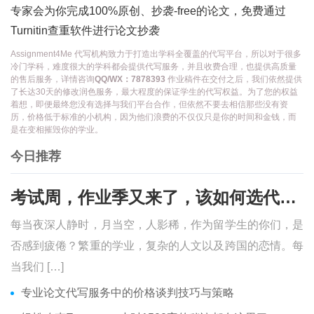
专家会为你完成100%原创、抄袭-free的论文，免费通过
Turnitin查重软件进行论文抄袭
Assignment4Me 代写机构致力于打造出学科全覆盖的代写平台，所以对于很多
冷门学科，难度很大的学科都会提供代写服务，并且收费合理，也提供高质量
的售后服务，详情咨询
QQ/WX：7878393
作业稿件在交付之后，我们依然提供
了长达30天的修改润色服务，最大程度的保证学生的代写权益。为了您的权益
着想，即便最终您没有选择与我们平台合作，但依然不要去相信那些没有资
历，价格低于标准的小机构，因为他们浪费的不仅仅只是你的时间和金钱，而
是在变相摧毁你的学业。
今日推荐
考试周，作业季又来了，该如何选代写？便宜的代写、代考会有哪些问题？
每当夜深人静时，月当空，人影稀，作为留学生的你们，是
否感到疲倦？繁重的学业，复杂的人文以及跨国的恋情。每
当我们 […]
专业论文代写服务中的价格谈判技巧与策略