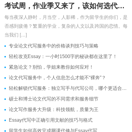
考试周，作业季又来了，该如何选代写？便宜的代写、代考会有哪些问题？
每当夜深人静时，月当空，人影稀，作为留学生的你们，是
否感到疲倦？繁重的学业，复杂的人文以及跨国的恋情。每
当我们 […]
专业论文代写服务中的价格谈判技巧与策略
轻松攻克Essay：一小时1500字的秘诀都在这里了！
紧急论文？别怕，学姐来教你如何应对！
论文代写服务中，个人信息怎么才能不“裸奔”？
轻松解锁代写服务：独立写手与代写公司，哪个更适合你？
硕士和博士论文代写的不同需求和服务细节
论文写作服务大升级：科技领航，质量为王
Essay代写中正确引用文献的技巧与格式
留学生如何高效完成网课代修与Essay代写