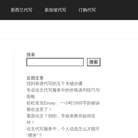
新西兰代写
新加坡代写
订购代写
搜索
搜索
近期文章
找到靠谱代写的五个关键步骤
专业论文代写服务中的价格谈判技巧与
策略
轻松攻克Essay：一小时1500字的秘诀
都在这里了！
紧急论文？别怕，学姐来教你如何应
对！
论文代写服务中，个人信息怎么才能不
“裸奔”？