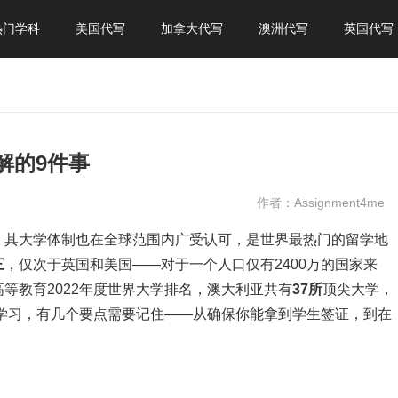
热门学科
美国代写
加拿大代写
澳洲代写
英国代写
解的9件事
作者：Assignment4me
，其大学体制也在全球范围内广受认可，是世界最热门的留学地
三
，仅次于英国和美国——对于一个人口仅有2400万的国家来
等教育2022年度世界大学排名，澳大利亚共有
37所
顶尖大学，
亚学习，有几个要点需要记住——从确保你能拿到学生签证，到在