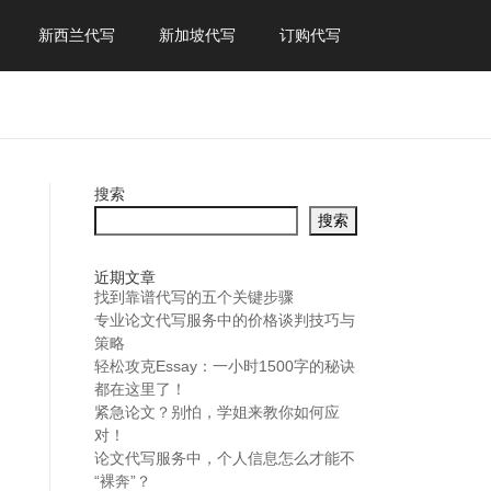
新西兰代写
新加坡代写
订购代写
搜索
搜索
近期文章
找到靠谱代写的五个关键步骤
专业论文代写服务中的价格谈判技巧与
策略
轻松攻克Essay：一小时1500字的秘诀
都在这里了！
紧急论文？别怕，学姐来教你如何应
对！
论文代写服务中，个人信息怎么才能不
“裸奔”？