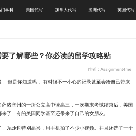
热门学科
美国代写
加拿大代写
澳洲代写
英国代写
需要了解哪些？你必读的留学攻略贴
作者：Assignment4me
， 但是你知道吗， 有时候不一小心的记录甚至会给自己带来
在马萨诸塞州的一所公立高中读高三，一次期末考试结束后，美国
学都来了，有的美国同学甚至还带来了自己的女朋友。
，Jack也特别高兴，用手机拍了不少小视频。并且还选了一个