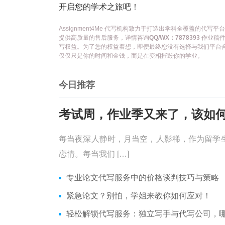
开启您的学术之旅吧！
Assignment4Me 代写机构致力于打造出学科全覆盖的
提供高质量的售后服务，详情咨询
QQ/WX：7878393
作业稿件
写权益。为了您的权益着想，即便最终您没有选择与我们平台
仅仅只是你的时间和金钱，而是在变相摧毁你的学业。
今日推荐
每当夜深人静时，月当空，人影稀，作为留学
恋情。每当我们 […]
专业论文代写服务中的价格谈判技巧与策略
紧急论文？别怕，学姐来教你如何应对！
轻松解锁代写服务：独立写手与代写公司，哪个更适合