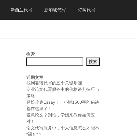
新西兰代写
新加坡代写
订购代写
搜索
搜索
近期文章
找到靠谱代写的五个关键步骤
专业论文代写服务中的价格谈判技巧与
策略
轻松攻克Essay：一小时1500字的秘诀
都在这里了！
紧急论文？别怕，学姐来教你如何应
对！
论文代写服务中，个人信息怎么才能不
“裸奔”？