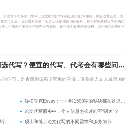
代写平台，所以对于很多冷门学科，难度很大的学科都会提供代写服务，并且收费合理，也
在交付之后，我们依然提供了长达30天的修改润色服务，最大程度的保证学生的代
合作，但依然不要去相信那些没有资历，价格低于标准的小机构，因为他们浪费的不
考试周，作业季又来了，该如何选代写？便宜的代写、代考会有哪些问题？
生的你们，是否感到疲倦？繁重的学业，复杂的人文以及跨国的
轻松攻克Essay：一小时1500字的秘诀都在这里了！
论文代写服务中，个人信息怎么才能不“裸奔”？
你？
硕士和博士论文代写的不同需求和服务细节