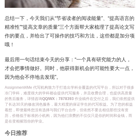
总结一下，今天我们从“节省读者的阅读能量”、“提高语言的
精准性”“提高文章的质量”三个方面帮大家梳理了提高论文写
作的要点，并给出了可操作的技巧和方法，这些都是加分项
哦！
最后用一句话结束今天的分享：“一个具有研究能力的人，
才会把事情做好。同时，他获得新机会的可能性要大一点，
因为他会不停地去发现”。
Assignment4Me 代写机构致力于打造出学科全覆盖的代写平台，所以对于很多
冷门学科，难度很大的学科都会提供代写服务，并且收费合理，也提供高质量
的售后服务，详情咨询
QQ/WX：7878393
作业稿件在交付之后，我们依然提供
了长达30天的修改润色服务，最大程度的保证学生的代写权益。为了您的权益
着想，即便最终您没有选择与我们平台合作，但依然不要去相信那些没有资
历，价格低于标准的小机构，因为他们浪费的不仅仅只是你的时间和金钱，而
是在变相摧毁你的学业。
今日推荐