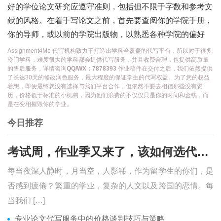
好的学位论文研究应遵守准则，包括但不限于字数和参考文
献的风格。在着手写论文之前，首先要查阅你的学院手册，
你的导师，或以前的学院出版物，以熟悉各种学院的偏好
Assignment4Me 代写机构致力于打造出学科全覆盖的代写平台，所以对于很多
冷门学科，难度很大的学科都会提供代写服务，并且收费合理，也提供高质量
的售后服务，详情咨询
QQ/WX：7878393
作业稿件在交付之后，我们依然提供
了长达30天的修改润色服务，最大程度的保证学生的代写权益。为了您的权益
着想，即便最终您没有选择与我们平台合作，但依然不要去相信那些没有资
历，价格低于标准的小机构，因为他们浪费的不仅仅只是你的时间和金钱，而
是在变相摧毁你的学业。
今日推荐
考试周，作业季又来了，该如何选代写？便宜的代写、代考会有哪些问题？
每当夜深人静时，月当空，人影稀，作为留学生的你们，是
否感到疲倦？繁重的学业，复杂的人文以及跨国的恋情。每
当我们 […]
专业论文代写服务中的价格谈判技巧与策略