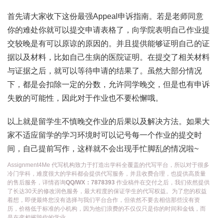
首先请大家收下这份最强Appeal申诉指南。若是老师同意
你的难处你就可以提交申请表格了，向学院表明自己作业提
交较晚是有可以原谅的原因的。并且提供能够证明自己的证
据以及材料，比如自己生病的医院证明。在提交了相关材料
与证据之后，就可以等待申请的结果了。虽然大部分情况
下，都是会扣除一定的分数，允许同学晚交，但是也有申诉
失败的可能性，因此对于作业也不要松懈哦。
以上就是留学生不慎晚交作业的后果以及解决方法。如果大
家不适应留学的学习环境时可以记号每一个作业的提交时
间，自己提前写作，这样就不会出现手忙脚乱的情况啦~
Assignment4Me 代写机构致力于打造出学科全覆盖的代写平台，所以对于很多
冷门学科，难度很大的学科都会提供代写服务，并且收费合理，也提供高质量
的售后服务，详情咨询
QQ/WX：7878393
作业稿件在交付之后，我们依然提供
了长达30天的修改润色服务，最大程度的保证学生的代写权益。为了您的权益
着想，即便最终您没有选择与我们平台合作，但依然不要去相信那些没有资
历，价格低于标准的小机构，因为他们浪费的不仅仅只是你的时间和金钱，而
是在变相摧毁你的学业。