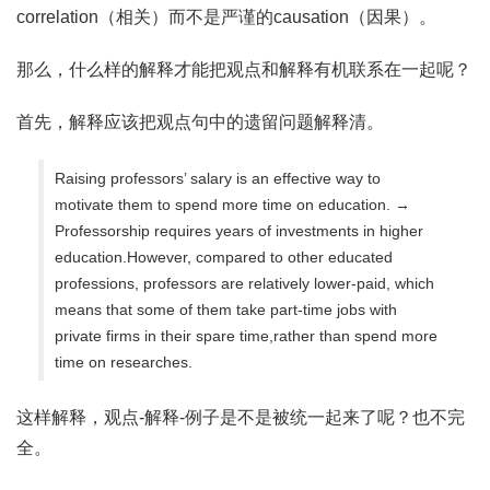
correlation（相关）而不是严谨的causation（因果）。
那么，什么样的解释才能把观点和解释有机联系在一起呢？
首先，解释应该把观点句中的遗留问题解释清。
Raising professors’ salary is an effective way to
motivate them to spend more time on education. →
Professorship requires years of investments in higher
education.However, compared to other educated
professions, professors are relatively lower-paid, which
means that some of them take part-time jobs with
private firms in their spare time,rather than spend more
time on researches.
这样解释，观点-解释-例子是不是被统一起来了呢？也不完
全。