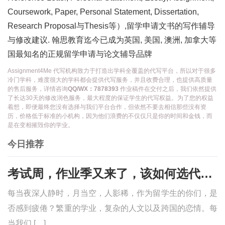
Coursework, Paper, Personal Statement, Dissertation,
Research Proposal与Thesis等）,留学申请文书的写作辅导
与修改建议. 翰思教育迄今已成为英国, 美国, 澳洲, 加拿大等
国最知名的正规留学申请与论文辅导品牌
Assignment4Me 代写机构致力于打造出学科全覆盖的代写平台，所以对于很多
冷门学科，难度很大的学科都会提供代写服务，并且收费合理，也提供高质量
的售后服务，详情咨询
QQ/WX：7878393
作业稿件在交付之后，我们依然提供
了长达30天的修改润色服务，最大程度的保证学生的代写权益。为了您的权益
着想，即便最终您没有选择与我们平台合作，但依然不要去相信那些没有资
历，价格低于标准的小机构，因为他们浪费的不仅仅只是你的时间和金钱，而
是在变相摧毁你的学业。
今日推荐
考试周，作业季又来了，该如何选代写？便宜的代写、代考会有哪些问题？
每当夜深人静时，月当空，人影稀，作为留学生的你们，是
否感到疲倦？繁重的学业，复杂的人文以及跨国的恋情。每
当我们 […]