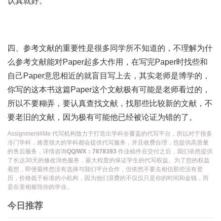
认真就好。
四、参考文献的重要性是很多同学所不知道的，不理解为什
么参考文献能对Paper起多大作用，在写完Paper时找些和
自己Paper意思相近的就盲目写上去，其实老师是博学的，
你写的这本书这篇Paper这个文献极有可能是老师看过的，
所以不要糊弄，要认真查找文献，找那些比较新的文献，不
要老旧的文献，因为极有可能他已经被论证为错的了。
Assignment4Me 代写机构致力于打造出学科全覆盖的代写平台，所以对于很多
冷门学科，难度很大的学科都会提供代写服务，并且收费合理，也提供高质量
的售后服务，详情咨询
QQ/WX：7878393
作业稿件在交付之后，我们依然提供
了长达30天的修改润色服务，最大程度的保证学生的代写权益。为了您的权益
着想，即便最终您没有选择与我们平台合作，但依然不要去相信那些没有资
历，价格低于标准的小机构，因为他们浪费的不仅仅只是你的时间和金钱，而
是在变相摧毁你的学业。
今日推荐