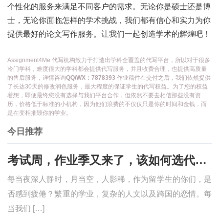
个性化的服务来满足不同客户的需求。无论你是硕士还是博
士，无论你面临怎样的学术挑战，我们都有信心和实力为你
提供最好的论文写作服务。让我们一起创造学术的辉煌吧！
Assignment4Me 代写机构致力于打造出学科全覆盖的代写平台，所以对于很多
冷门学科，难度很大的学科都会提供代写服务，并且收费合理，也提供高质量
的售后服务，详情咨询
QQ/WX：7878393
作业稿件在交付之后，我们依然提供
了长达30天的修改润色服务，最大程度的保证学生的代写权益。为了您的权益
着想，即便最终您没有选择与我们平台合作，但依然不要去相信那些没有资
历，价格低于标准的小机构，因为他们浪费的不仅仅只是你的时间和金钱，而
是在变相摧毁你的学业。
今日推荐
考试周，作业季又来了，该如何选代写？便宜的代写、代考会有哪些问题？
每当夜深人静时，月当空，人影稀，作为留学生的你们，是
否感到疲倦？繁重的学业，复杂的人文以及跨国的恋情。每
当我们 […]