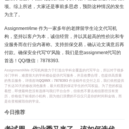
项。综上所述，大家还是事前多思虑，预防这种情况的发生
为主了。
Assignment4me 作为一家多年的老牌留学生论文代写机
构，坚持以客户为本，诚信经营，并以其超高的性价比和专
业服务而在行业内著称。支持担保交易，确认论文满意后再
付款。确保安全代写“0”风险，我们是您assignment代写的
首选！QQ/微信：7878393.
Assignment4Me 代写机构致力于打造出学科全覆盖的代写平台，所以对于很多
冷门学科，难度很大的学科都会提供代写服务，并且收费合理，也提供高质量
的售后服务，详情咨询
QQ/WX：7878393
作业稿件在交付之后，我们依然提供
了长达30天的修改润色服务，最大程度的保证学生的代写权益。为了您的权益
着想，即便最终您没有选择与我们平台合作，但依然不要去相信那些没有资
历，价格低于标准的小机构，因为他们浪费的不仅仅只是你的时间和金钱，而
是在变相摧毁你的学业。
今日推荐