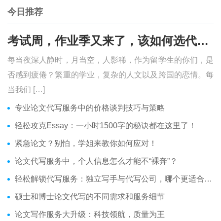
今日推荐
考试周，作业季又来了，该如何选代写？便宜的代写、代考会有哪些问题？
每当夜深人静时，月当空，人影稀，作为留学生的你们，是
否感到疲倦？繁重的学业，复杂的人文以及跨国的恋情。每
当我们 […]
专业论文代写服务中的价格谈判技巧与策略
轻松攻克Essay：一小时1500字的秘诀都在这里了！
紧急论文？别怕，学姐来教你如何应对！
论文代写服务中，个人信息怎么才能不“裸奔”？
轻松解锁代写服务：独立写手与代写公司，哪个更适合你？
硕士和博士论文代写的不同需求和服务细节
论文写作服务大升级：科技领航，质量为王