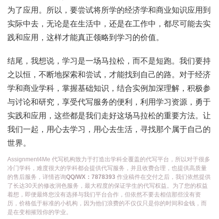
为了应用。所以，要尝试将所学的经济学和商业知识应用到
实际中去，无论是在生活中，还是在工作中，都尽可能去实
践和应用，这样才能真正领略到学习的价值。
结尾，我想说，学习是一场马拉松，而不是短跑。我们要持
之以恒，不断地探索和尝试，才能找到自己的路。对于经济
学和商业学科，掌握基础知识，结合实例加深理解，积极参
与讨论和研究，享受代写服务的便利，利用学习资源，勇于
实践和应用，这些都是我们走好这场马拉松的重要方法。让
我们一起，用心去学习，用心去生活，寻找那个属于自己的
世界。
Assignment4Me 代写机构致力于打造出学科全覆盖的代写平台，所以对于很多
冷门学科，难度很大的学科都会提供代写服务，并且收费合理，也提供高质量
的售后服务，详情咨询
QQ/WX：7878393
作业稿件在交付之后，我们依然提供
了长达30天的修改润色服务，最大程度的保证学生的代写权益。为了您的权益
着想，即便最终您没有选择与我们平台合作，但依然不要去相信那些没有资
历，价格低于标准的小机构，因为他们浪费的不仅仅只是你的时间和金钱，而
是在变相摧毁你的学业。