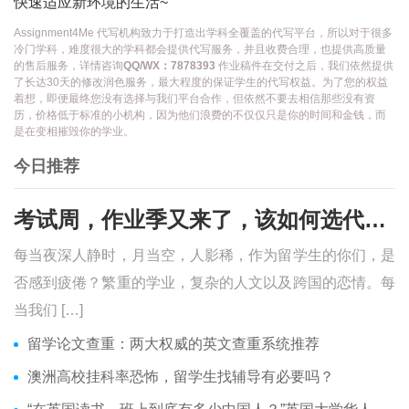
快速适应新环境的生活~
Assignment4Me 代写机构致力于打造出学科全覆盖的代写平台，所以对于很多
冷门学科，难度很大的学科都会提供代写服务，并且收费合理，也提供高质量
的售后服务，详情咨询
QQ/WX：7878393
作业稿件在交付之后，我们依然提供
了长达30天的修改润色服务，最大程度的保证学生的代写权益。为了您的权益
着想，即便最终您没有选择与我们平台合作，但依然不要去相信那些没有资
历，价格低于标准的小机构，因为他们浪费的不仅仅只是你的时间和金钱，而
是在变相摧毁你的学业。
今日推荐
考试周，作业季又来了，该如何选代写？便宜的代写、代考会有哪些问题？
每当夜深人静时，月当空，人影稀，作为留学生的你们，是
否感到疲倦？繁重的学业，复杂的人文以及跨国的恋情。每
当我们 […]
留学论文查重：两大权威的英文查重系统推荐
澳洲高校挂科率恐怖，留学生找辅导有必要吗？