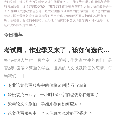
冷门学科，难度很大的学科都会提供代写服务，并且收费合理，也提供高质量
的售后服务，详情咨询
QQ/WX：7878393
作业稿件在交付之后，我们依然提供
了长达30天的修改润色服务，最大程度的保证学生的代写权益。为了您的权益
着想，即便最终您没有选择与我们平台合作，但依然不要去相信那些没有资
历，价格低于标准的小机构，因为他们浪费的不仅仅只是你的时间和金钱，而
是在变相摧毁你的学业。
今日推荐
考试周，作业季又来了，该如何选代写？便宜的代写、代考会有哪些问题？
每当夜深人静时，月当空，人影稀，作为留学生的你们，是
否感到疲倦？繁重的学业，复杂的人文以及跨国的恋情。每
当我们 […]
专业论文代写服务中的价格谈判技巧与策略
轻松攻克Essay：一小时1500字的秘诀都在这里了！
紧急论文？别怕，学姐来教你如何应对！
论文代写服务中，个人信息怎么才能不“裸奔”？