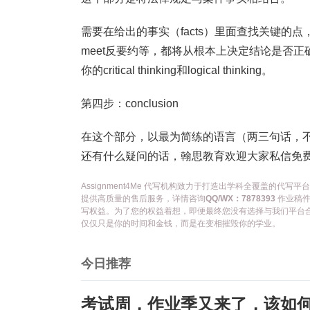
需要在给出的事实（facts）里面查找关键的点，比如
meet反要约等，都将从根本上决定结论是否正确。
你的critical thinking和logical thinking。
第四步：conclusion
在这个部分，以最为简练的语言（两三句话，不
还有什么疑问的话，翰思教育欢迎大家私信免费
Assignment4Me 代写机构致力于打造出学科全覆盖的
提供高质量的售后服务，详情咨询
QQ/WX：7878393
作业稿件
写权益。为了您的权益着想，即便最终您没有选择与我们平台
仅仅只是你的时间和金钱，而是在变相摧毁你的学业。
今日推荐