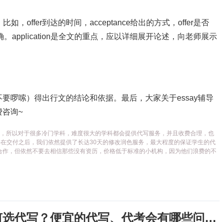
，offer到达的时间，acceptance给出的方式，offer是否
application是全文的重点，应以详细展开论述，向老师展示
要啰嗦）得出行文的结论和依据。最后，大家关于essay辅导
咨询~
代写平台，所以对于很多冷门学科，难度很大的学科都会提供代写服务，并且收费合理，也
在交付之后，我们依然提供了长达30天的修改润色服务，最大程度的保证学生的代
合作，但依然不要去相信那些没有资历，价格低于标准的小机构，因为他们浪费的不
考试周，作业季又来了，该如何选代写？便宜的代写、代考会有哪些问题？