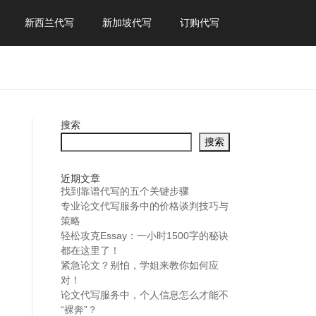
新西兰代写
新加坡代写
订购代写
搜索
搜索
近期文章
找到靠谱代写的五个关键步骤
专业论文代写服务中的价格谈判技巧与
策略
轻松攻克Essay：一小时1500字的秘诀
都在这里了！
紧急论文？别怕，学姐来教你如何应
对！
论文代写服务中，个人信息怎么才能不
“裸奔”？