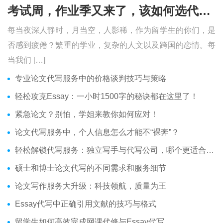
考试周，作业季又来了，该如何选代写？便宜的代写、代考会有哪些问题？
每当夜深人静时，月当空，人影稀，作为留学生的你们，是
否感到疲倦？繁重的学业，复杂的人文以及跨国的恋情。每
当我们 […]
专业论文代写服务中的价格谈判技巧与策略
轻松攻克Essay：一小时1500字的秘诀都在这里了！
紧急论文？别怕，学姐来教你如何应对！
论文代写服务中，个人信息怎么才能不“裸奔”？
轻松解锁代写服务：独立写手与代写公司，哪个更适合你？
硕士和博士论文代写的不同需求和服务细节
论文写作服务大升级：科技领航，质量为王
Essay代写中正确引用文献的技巧与格式
留学生如何高效完成网课代修与Essay代写