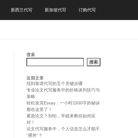
新西兰代写
新加坡代写
订购代写
搜索
搜索
近期文章
找到靠谱代写的五个关键步骤
专业论文代写服务中的价格谈判技巧与
策略
轻松攻克Essay：一小时1500字的秘诀
都在这里了！
紧急论文？别怕，学姐来教你如何应
对！
论文代写服务中，个人信息怎么才能不
“裸奔”？