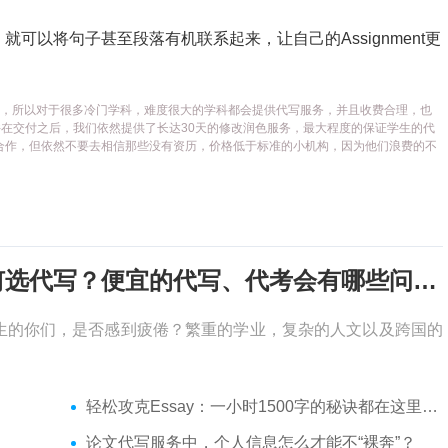
可以将句子甚至段落有机联系起来，让自己的Assignment更
代写平台，所以对于很多冷门学科，难度很大的学科都会提供代写服务，并且收费合理，也
在交付之后，我们依然提供了长达30天的修改润色服务，最大程度的保证学生的代
合作，但依然不要去相信那些没有资历，价格低于标准的小机构，因为他们浪费的不
考试周，作业季又来了，该如何选代写？便宜的代写、代考会有哪些问题？
生的你们，是否感到疲倦？繁重的学业，复杂的人文以及跨国的
轻松攻克Essay：一小时1500字的秘诀都在这里了！
论文代写服务中，个人信息怎么才能不“裸奔”？