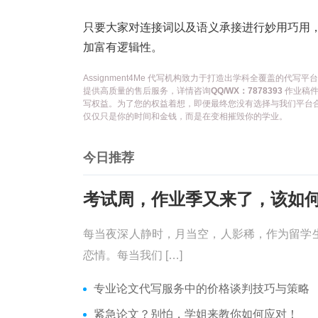
只要大家对连接词以及语义承接进行妙用巧用，就
加富有逻辑性。
Assignment4Me 代写机构致力于打造出学科全覆盖的
提供高质量的售后服务，详情咨询
QQ/WX：7878393
作业稿件
写权益。为了您的权益着想，即便最终您没有选择与我们平台
仅仅只是你的时间和金钱，而是在变相摧毁你的学业。
今日推荐
每当夜深人静时，月当空，人影稀，作为留学
恋情。每当我们 […]
专业论文代写服务中的价格谈判技巧与策略
紧急论文？别怕，学姐来教你如何应对！