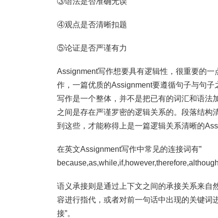
③语法是否准确无误
④观点是否清晰扣题
⑤论证是否严谨有力
Assignment写作想要具有逻辑性，很重要的
作，一篇优质的Assignment要遵循句子与句
写作是一个整体，并不是把已有的词汇和语法
之间是存在严谨罗密的逻辑关系的。段落结构
到这些，才能称得上是一篇逻辑关系清晰的Ass
在英文Assignment写作中常见的连接词有”
because,as,while,if,however,therefore,alt
语义承接则是通过上下文之间的承接关系来自
容进行指代，或者对前一句话中出现的关键词
接”。