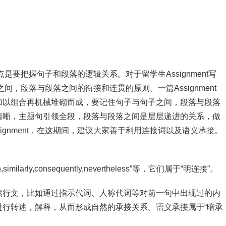
一点是要把握句子和段落的逻辑关系。对于留学生Assignment写
子之间，段落与段落之间的衔接和连贯的原则。一篇Assignment
加以组合再机械堆砌而成，要记住句子与句子之间，段落与段落
清晰，主题句引领全段，段落与段落之间是层层递进的关系，做
ignment，在这期间，建议大家善于利用连接词以及语义承接。
hough,similarly,consequently,nevertheless”等，它们属于“明连接”。
然行文，比如通过指示代词、人称代词等对前一句中出现过的内
进行转述，解释，从而形成自然的承接关系。语义承接属于“暗承