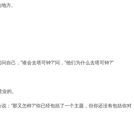
的地方。
自己，”谁会去塔可钟?”问，”他们为什么去塔可钟?”
营业的。
说：”那又怎样?”你已经包括了一个主题，但你还没有包括你对