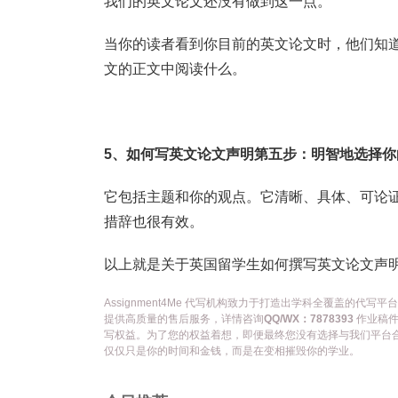
我们的英文论文还没有做到这一点。
当你的读者看到你目前的英文论文时，他们知
文的正文中阅读什么。
5、如何写英文论文声明第五步：明智地选择你
它包括主题和你的观点。它清晰、具体、可论
措辞也很有效。
以上就是关于英国留学生如何撰写英文论文声明
Assignment4Me 代写机构致力于打造出学科全覆盖的
提供高质量的售后服务，详情咨询
QQ/WX：7878393
作业稿件
写权益。为了您的权益着想，即便最终您没有选择与我们平台
仅仅只是你的时间和金钱，而是在变相摧毁你的学业。