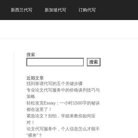
新西兰代写
新加坡代写
订购代写
搜索
搜索
近期文章
找到靠谱代写的五个关键步骤
专业论文代写服务中的价格谈判技巧与
策略
轻松攻克Essay：一小时1500字的秘诀
都在这里了！
紧急论文？别怕，学姐来教你如何应
对！
论文代写服务中，个人信息怎么才能不
“裸奔”？