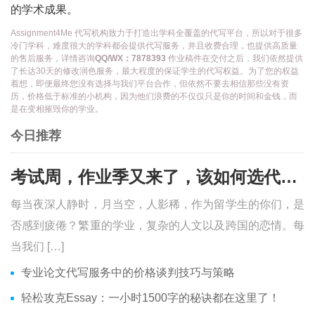
的学术成果。
Assignment4Me 代写机构致力于打造出学科全覆盖的代写平台，所以对于很多
冷门学科，难度很大的学科都会提供代写服务，并且收费合理，也提供高质量
的售后服务，详情咨询
QQ/WX：7878393
作业稿件在交付之后，我们依然提供
了长达30天的修改润色服务，最大程度的保证学生的代写权益。为了您的权益
着想，即便最终您没有选择与我们平台合作，但依然不要去相信那些没有资
历，价格低于标准的小机构，因为他们浪费的不仅仅只是你的时间和金钱，而
是在变相摧毁你的学业。
今日推荐
考试周，作业季又来了，该如何选代写？便宜的代写、代考会有哪些问题？
每当夜深人静时，月当空，人影稀，作为留学生的你们，是
否感到疲倦？繁重的学业，复杂的人文以及跨国的恋情。每
当我们 […]
专业论文代写服务中的价格谈判技巧与策略
轻松攻克Essay：一小时1500字的秘诀都在这里了！