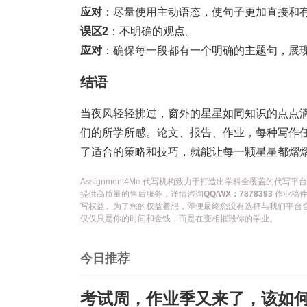
应对
：尽量使用主动语态，使句子更加直接和
误区2
：不明确的观点。
应对
：确保每一段都有一个明确的主题句，展
结语
当夜风轻轻拂过，窗外的星星如同知识的点点
们的所学所感。论文、报告、作业，每种写作
了适合的策略和技巧，就能让每一颗星星都熠
Assignment4Me 代写机构致力于打造出学科全覆盖的
提供高质量的售后服务，详情咨询
QQ/WX：7878393
作业稿件
写权益。为了您的权益着想，即便最终您没有选择与我们平台
仅仅只是你的时间和金钱，而是在变相摧毁你的学业。
今日推荐