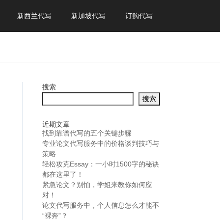
新西兰代写
新加坡代写
订购代写
搜索
搜索
近期文章
找到靠谱代写的五个关键步骤
专业论文代写服务中的价格谈判技巧与
策略
轻松攻克Essay：一小时1500字的秘诀
都在这里了！
紧急论文？别怕，学姐来教你如何应
对！
论文代写服务中，个人信息怎么才能不
“裸奔”？