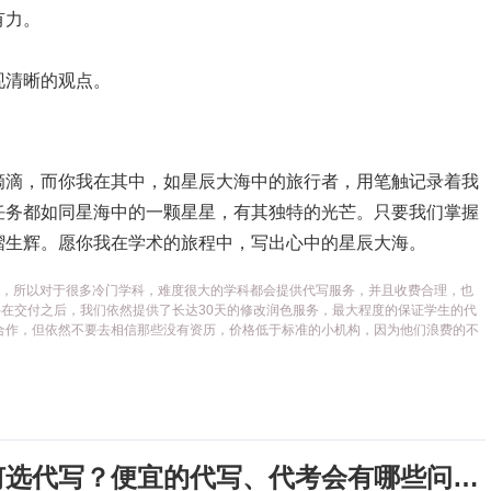
有力。
现清晰的观点。
滴滴，而你我在其中，如星辰大海中的旅行者，用笔触记录着我
任务都如同星海中的一颗星星，有其独特的光芒。只要我们掌握
熠生辉。愿你我在学术的旅程中，写出心中的星辰大海。
代写平台，所以对于很多冷门学科，难度很大的学科都会提供代写服务，并且收费合理，也
在交付之后，我们依然提供了长达30天的修改润色服务，最大程度的保证学生的代
合作，但依然不要去相信那些没有资历，价格低于标准的小机构，因为他们浪费的不
考试周，作业季又来了，该如何选代写？便宜的代写、代考会有哪些问题？