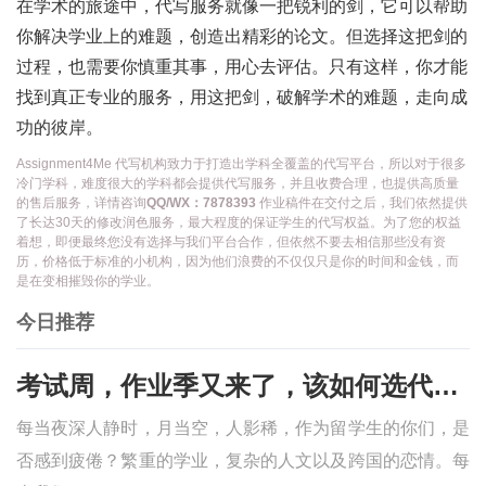
在学术的旅途中，代写服务就像一把锐利的剑，它可以帮助
你解决学业上的难题，创造出精彩的论文。但选择这把剑的
过程，也需要你慎重其事，用心去评估。只有这样，你才能
找到真正专业的服务，用这把剑，破解学术的难题，走向成
功的彼岸。
Assignment4Me 代写机构致力于打造出学科全覆盖的代写平台，所以对于很多
冷门学科，难度很大的学科都会提供代写服务，并且收费合理，也提供高质量
的售后服务，详情咨询
QQ/WX：7878393
作业稿件在交付之后，我们依然提供
了长达30天的修改润色服务，最大程度的保证学生的代写权益。为了您的权益
着想，即便最终您没有选择与我们平台合作，但依然不要去相信那些没有资
历，价格低于标准的小机构，因为他们浪费的不仅仅只是你的时间和金钱，而
是在变相摧毁你的学业。
今日推荐
考试周，作业季又来了，该如何选代写？便宜的代写、代考会有哪些问题？
每当夜深人静时，月当空，人影稀，作为留学生的你们，是
否感到疲倦？繁重的学业，复杂的人文以及跨国的恋情。每