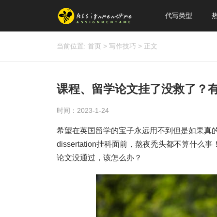
代写类型
当前位置:
首页
>
写作技巧
>
正文
课程、留学论文挂了没救了？
时间：2023-1-24
希望在英国留学的宝子永远用不到但是如果真
dissertation挂科面前，熬夜秃头都不
论文没通过，该怎么办？