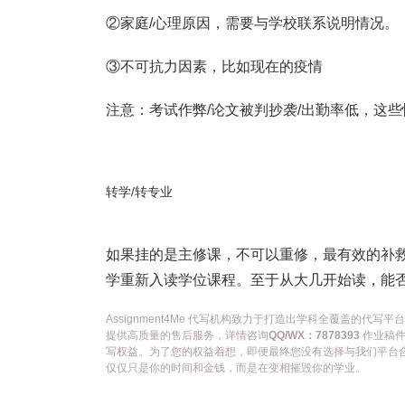
②家庭/心理原因，需要与学校联系说明情况。
③不可抗力因素，比如现在的疫情
注意：考试作弊/论文被判抄袭/出勤率低，这
转学/转专业
如果挂的是主修课，不可以重修，最有效的补
学重新入读学位课程。至于从大几开始读，能
Assignment4Me 代写机构致力于打造出学科全覆盖的
提供高质量的售后服务，详情咨询
QQ/WX：7878393
作业稿件
写权益。为了您的权益着想，即便最终您没有选择与我们平台
仅仅只是你的时间和金钱，而是在变相摧毁你的学业。