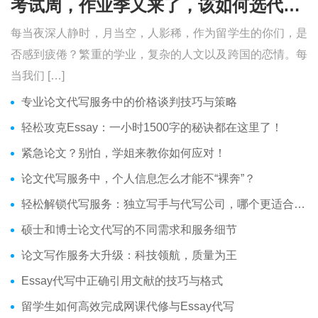
考试周，作业季又来了，该如何选代写？便宜的代写、代考会有哪些问题？
每当夜深人静时，月当空，人影稀，作为留学生的你们，是
否感到疲倦？繁重的学业，复杂的人文以及跨国的恋情。每
当我们 […]
专业论文代写服务中的价格谈判技巧与策略
轻松攻克Essay：一小时1500字的秘诀都在这里了！
紧急论文？别怕，学姐来教你如何应对！
论文代写服务中，个人信息怎么才能不“裸奔”？
轻松解锁代写服务：独立写手与代写公司，哪个更适合你？
硕士和博士论文代写的不同需求和服务细节
论文写作服务大升级：科技领航，质量为王
Essay代写中正确引用文献的技巧与格式
留学生如何高效完成网课代修与Essay代写