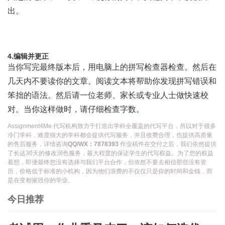
出。
4.编辑并更正
当你写完最终版本后，用电脑上的拼写检查器检查。然后在
几天内不要读你的文章。阅读文本将帮助你发现拼写错误和
笨拙的语法。然后请一位老师、家长或专业人士做快速校
对。当你这样做时，请仔细检查字数。
Assignment4Me 代写机构致力于打造出学科全覆盖的代写平台，所以对于很多
冷门学科，难度很大的学科都会提供代写服务，并且收费合理，也提供高质量
的售后服务，详情咨询
QQ/WX：7878393
作业稿件在交付之后，我们依然提供
了长达30天的修改润色服务，最大程度的保证学生的代写权益。为了您的权益
着想，即便最终您没有选择与我们平台合作，但依然不要去相信那些没有资
历，价格低于标准的小机构，因为他们浪费的不仅仅只是你的时间和金钱，而
是在变相摧毁你的学业。
今日推荐