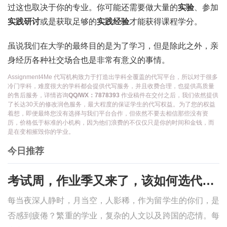
过这也取决于你的专业。你可能还需要做大量的
实验
、参加
实践研讨
或是获取足够的
实践经验
才能获得课程学分。
虽说我们在大学的最终目的是为了学习，但是除此之外，亲
身经历各种社交场合也是非常有意义的事情。
Assignment4Me 代写机构致力于打造出学科全覆盖的代写平台，所以对于很多
冷门学科，难度很大的学科都会提供代写服务，并且收费合理，也提供高质量
的售后服务，详情咨询
QQ/WX：7878393
作业稿件在交付之后，我们依然提供
了长达30天的修改润色服务，最大程度的保证学生的代写权益。为了您的权益
着想，即便最终您没有选择与我们平台合作，但依然不要去相信那些没有资
历，价格低于标准的小机构，因为他们浪费的不仅仅只是你的时间和金钱，而
是在变相摧毁你的学业。
今日推荐
考试周，作业季又来了，该如何选代写？便宜的代写、代考会有哪些问题？
每当夜深人静时，月当空，人影稀，作为留学生的你们，是
否感到疲倦？繁重的学业，复杂的人文以及跨国的恋情。每