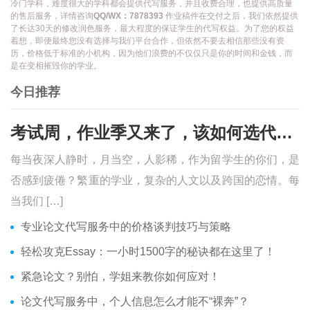
冷门学科，难度很大的学科都会提供代写服务，并且收费合理，也提供高质量
的售后服务，详情咨询
QQ/WX：7878393
作业稿件在交付之后，我们依然提供
了长达30天的修改润色服务，最大程度的保证学生的代写权益。为了您的权益
着想，即便最终您没有选择与我们平台合作，但依然不要去相信那些没有资
历，价格低于标准的小机构，因为他们浪费的不仅仅只是你的时间和金钱，而
是在变相摧毁你的学业。
今日推荐
考试周，作业季又来了，该如何选代写？便宜的代写、代考会有哪些问题？
每当夜深人静时，月当空，人影稀，作为留学生的你们，是
否感到疲倦？繁重的学业，复杂的人文以及跨国的恋情。每
当我们 […]
专业论文代写服务中的价格谈判技巧与策略
轻松攻克Essay：一小时1500字的秘诀都在这里了！
紧急论文？别怕，学姐来教你如何应对！
论文代写服务中，个人信息怎么才能不“裸奔”？