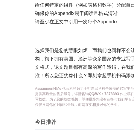
给任何特定的组件（例如表格和数字）分配自
确保你的Appendix易于阅读且格式清晰
请至少在正文中引用一次每个Appendix
选择我们是您的慧眼如炬，而我们也同样不会
构，旗下拥有英国、澳洲等众多国家的专业写
文格式，论文题目都有高深的写作造诣，在我们
准！所以您还犹豫什么？即刻拿起手机扫码添
Assignment4Me 代写机构致力于打造出学科全覆盖的
提供高质量的售后服务，详情咨询
QQ/WX：7878393
作业稿件
写权益。为了您的权益着想，即便最终您没有选择与我们平台
仅仅只是你的时间和金钱，而是在变相摧毁你的学业。
今日推荐