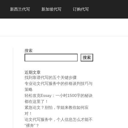
新西兰代写
新加坡代写
订购代写
搜索
搜索
近期文章
找到靠谱代写的五个关键步骤
专业论文代写服务中的价格谈判技巧与
策略
轻松攻克Essay：一小时1500字的秘诀
都在这里了！
紧急论文？别怕，学姐来教你如何应
对！
论文代写服务中，个人信息怎么才能不
“裸奔”？