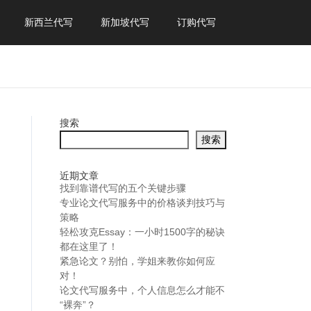
新西兰代写
新加坡代写
订购代写
搜索
搜索
近期文章
找到靠谱代写的五个关键步骤
专业论文代写服务中的价格谈判技巧与
策略
轻松攻克Essay：一小时1500字的秘诀
都在这里了！
紧急论文？别怕，学姐来教你如何应
对！
论文代写服务中，个人信息怎么才能不
“裸奔”？