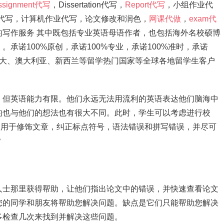
ssignment代写
，Dissertation代写，
Report代写
，小组作业代
ation代写，计算机作业代写，论文修改和润色，
网课代做
，
exam代
写作服务 其中既包括专业英语母语作者，也包括海外名校硕博
承诺100%原创，承诺100%专业，承诺100%准时，承诺
拿大、澳大利亚、新西兰等留学热门国家等全球各地留学生客户
，但英语能力有限。他们永远无法用流利的英语表达他们脑海中
的也与他们的想法也有很大不同。此时，学生可以考虑进行校
ing仅用于修饰文章，纠正标点符号，语法错误和拼写错误，并尽可
？
人士那里获得帮助，让他们指出论文中的错误，并快速查看论文
您的同学和朋友将帮助您解决问题。缺点是它们只能帮助您解决
多检查几次来找到并解决这些问题。