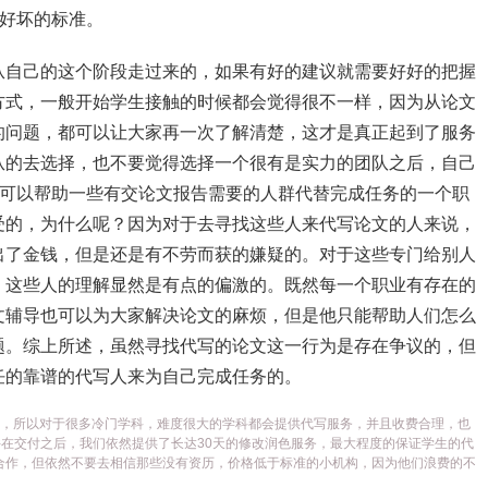
司好坏的标准。
从自己的这个阶段走过来的，如果有好的建议就需要好好的把握
方式，一般开始学生接触的时候都会觉得很不一样，因为从论文
的问题，都可以让大家再一次了解清楚，这才是真正起到了服务
从的去选择，也不要觉得选择一个很有是实力的团队之后，自己
就是可以帮助一些有交论文报告需要的人群代替完成任务的一个职
受的，为什么呢？因为对于去寻找这些人来代写论文的人来说，
出了金钱，但是还是有不劳而获的嫌疑的。对于这些专门给别人
。这些人的理解显然是有点的偏激的。既然每一个职业有存在的
文辅导也可以为大家解决论文的麻烦，但是他只能帮助人们怎么
题。综上所述，虽然寻找代写的论文这一行为是存在争议的，但
任的靠谱的代写人来为自己完成任务的。
代写平台，所以对于很多冷门学科，难度很大的学科都会提供代写服务，并且收费合理，也
在交付之后，我们依然提供了长达30天的修改润色服务，最大程度的保证学生的代
合作，但依然不要去相信那些没有资历，价格低于标准的小机构，因为他们浪费的不