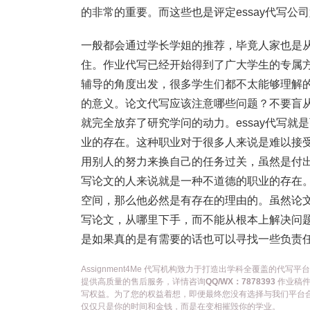
的非常的重要。而这些也是评定essay代写公
一般都会通过学长学姐的推荐，毕竟人家也是
住。作业代写已经开始得到了广大学生的专属
辅导的角度出发，很多学生们都不太能够理解
的意义。论文代写应该注意哪些问题？不要盲
就完全放弃了研究学问的动力。essay代写
业的存在。这种职业对于很多人来说是难以接
用别人的努力来换自己的任务过关，虽然是付
写论文的人来说就是一种不道德的职业的存在
空间，那么他必然是有存在的理由的。虽然论
写论文，从哪里下手，而不能从根本上解决问
是如果真的是有需要的话也可以寻找一些负责
Assignment4Me 代写机构致力于打造出学科全覆盖的
提供高质量的售后服务，详情咨询
QQ/WX：7878393
作业稿件
写权益。为了您的权益着想，即便最终您没有选择与我们平台
仅仅只是你的时间和金钱，而是在变相摧毁你的学业。