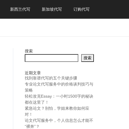
新西兰代写
新加坡代写
订购代写
搜索
搜索
近期文章
找到靠谱代写的五个关键步骤
专业论文代写服务中的价格谈判技巧与
策略
轻松攻克Essay：一小时1500字的秘诀
都在这里了！
紧急论文？别怕，学姐来教你如何应
对！
论文代写服务中，个人信息怎么才能不
“裸奔”？