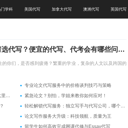
热门学科
美国代写
加拿大代写
澳洲代写
英国代写
考试周，作业季又来了，该如何选代写？便宜的代写、代考会有哪些问题？
生的你们，是否感到疲倦？繁重的学业，复杂的人文以及跨国的
专业论文代写服务中的价格谈判技巧与策略
了！
紧急论文？别怕，学姐来教你如何应对！
？
轻松解锁代写服务：独立写手与代写公司，哪个更适合你？
论文写作服务大升级：科技领航，质量为王
留学生如何高效完成网课代修与Essay代写