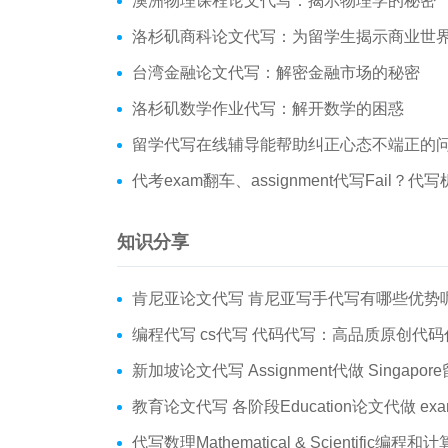
澳洲物理课程论文代写：揭示物理学的秘密
洛杉矶商科论文代写：为留学生揭示商业世
台湾金融论文代写：解密金融市场的秘密
洛杉矶数学作业代写：解开数学的困惑
留学代写在线辅导能帮助纠正心态不端正的
代考exam翻车、assignment代写Fail？代写机构是这样
知识分享
肯尼亚论文代写 肯尼亚写手代写有哪些优势呢？价格
编程代写 cs代写 代码代写：高品质原创代码
新加坡论文代写 Assignment代做 Singapore留学生论文代
教育论文代写 各阶段Education论文代做 ex
代写数理Mathematical & Scientific编程和计算 数学编程