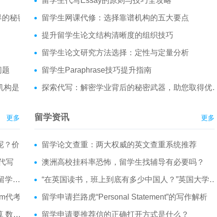
留学生代写Essay的原则与技巧全攻略
界的秘密
留学生网课代修：选择靠谱机构的五大要点
提升留学生论文结构清晰度的组织技巧
留学生论文研究方法选择：定性与定量分析
问题
留学生Paraphrase技巧提升指南
应对的……
探索代写：解密学业背后的秘密武器，助您取得优异成绩！
留学资讯
更多
更多
便宜吗？
留学论文查重：两大权威的英文查重系统推荐
代写
澳洲高校挂科率恐怖，留学生找辅导有必要吗？
写服务
“在英国读书，班上到底有多少中国人？”英国大学华人分布介绍
am代考
留学申请拦路虎“Personal Statement”的写作解析
作业代做
留学申请要推荐信的正确打开方式是什么？