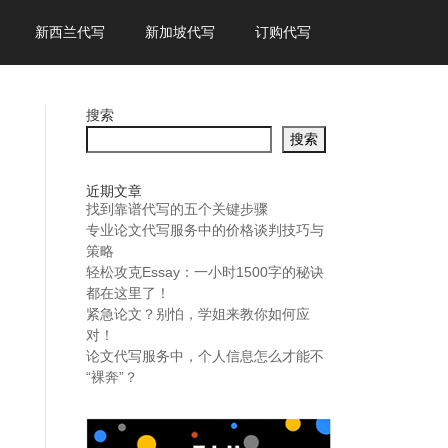
新西兰代写
新加坡代写
订购代写
搜索
搜索
近期文章
找到靠谱代写的五个关键步骤
专业论文代写服务中的价格谈判技巧与
策略
轻松攻克Essay：一小时1500字的秘诀
都在这里了！
紧急论文？别怕，学姐来教你如何应
对！
论文代写服务中，个人信息怎么才能不
“裸奔”？