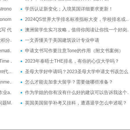
ment代做
学历认证新变化；入境英国详细要求更新！
 exam代考
2024QS世界大学排名标准指标大变，学校排名或受影响？
nment代做
澳洲留学生实习攻略，值得你阅读让你找一个好岗位的技巧
ent代做
一文弄懂关于美国建筑设计专业申请
ds代写
申请文书写作要注意Tone的作用（附文书案例）
ysis代写
2023年泰晤士THE排名，有你的心仪大学吗？
m代考
圣母大学好申请吗？2023圣母大学申请文书该怎么写？
nt代写
怎么才能去加拿大留学？需要做哪些准备？
xam代考
作为学姐的你有没有什么好的建议可以告诉我这个刚留学的
tics
英国美国留学补考又挂科，遭遇退学怎么申述呢？