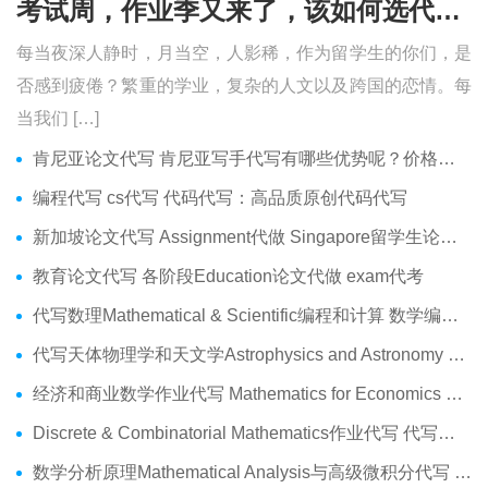
考试周，作业季又来了，该如何选代写？便宜的代写、代考会有哪些问题？
每当夜深人静时，月当空，人影稀，作为留学生的你们，是
否感到疲倦？繁重的学业，复杂的人文以及跨国的恋情。每
当我们 […]
肯尼亚论文代写 肯尼亚写手代写有哪些优势呢？价格便宜吗？
编程代写 cs代写 代码代写：高品质原创代码代写
新加坡论文代写 Assignment代做 Singapore留学生论文代写服务
教育论文代写 各阶段Education论文代做 exam代考
代写数理Mathematical & Scientific编程和计算 数学编程作业代做
代写天体物理学和天文学Astrophysics and Astronomy 天文学Assignment代做
经济和商业数学作业代写 Mathematics for Economics Business代做Online exam代考
Discrete & Combinatorial Mathematics作业代写 代写离散 组合数学Assignment代做
数学分析原理Mathematical Analysis与高级微积分代写 Assignment代做