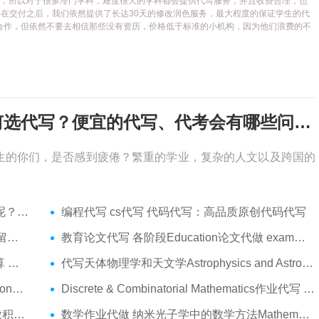
代写平台，所以对于很多冷门学科，难度很大的学科都会提供代写服务，并且收费合理，也
在交付之后，我们依然提供了长达30天的修改润色服务，最大程度的保证学生的代
合作，但依然不要去相信那些没有资历，价格低于标准的小机构，因为他们浪费的不
考试周，作业季又来了，该如何选代写？便宜的代写、代考会有哪些问题？
生的你们，是否感到疲倦？繁重的学业，复杂的人文以及跨国的
吗？
编程代写 cs代写 代码代写：高品质原创代码代写
服务
教育论文代写 各阶段Education论文代做 exam代考
代做
代写天体物理学和天文学Astrophysics and Astronomy 天文学Assignment代做
am代考
Discrete & Combinatorial Mathematics作业代写 代写离散 组合数学Assignment代做
t代做
数学作业代做 纳米光子学中的数学方法Mathematical Methods代写