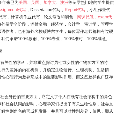
，多年来已为
美国
、
英国
、
加拿大
、
澳洲
等留学热门地的学生提供
ssignment代写
，Dissertation代写，
Report代写
，小组作业代
ation代写，计算机作业代写，论文修改和润色，
网课代做
，
exam代
海外留学全阶段，辐射金融，经济学，会计学，审计学，管理学
母语作者，也有海外名校硕博留学生，每位写作老师都拥有过硬
承诺100%原创，100%专业，100%准时，100%满意。
写
不同于其他有关性的学科，并非重点探讨男性或女性的生物学方面的特
生行为差异的内在机制，并确定生物遗传、生理机制、生活情
两性心理行为差异形成中的重要影响作用。而这些差异也广泛存
。
着眼于两性社会身份的重要方面，它定义了个人在既有社会结构中的角色
际和社会认同的影响，心理学家们提出了有关生物性别，社会文
了解性别角色的形成和发展，并且可以对性别差异，偏见，顺从