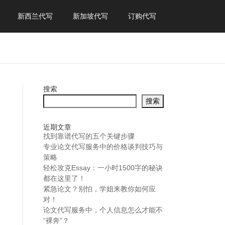
新西兰代写
新加坡代写
订购代写
搜索
搜索
近期文章
找到靠谱代写的五个关键步骤
专业论文代写服务中的价格谈判技巧与
策略
轻松攻克Essay：一小时1500字的秘诀
都在这里了！
紧急论文？别怕，学姐来教你如何应
对！
论文代写服务中，个人信息怎么才能不
“裸奔”？