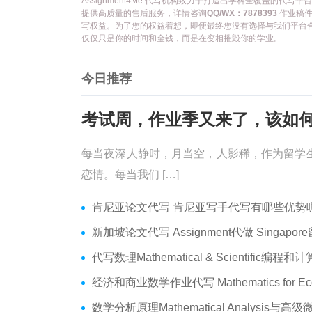
Assignment4Me 代写机构致力于打造出学科全覆盖的
提供高质量的售后服务，详情咨询
QQ/WX：7878393
作业稿件
写权益。为了您的权益着想，即便最终您没有选择与我们平台
仅仅只是你的时间和金钱，而是在变相摧毁你的学业。
今日推荐
每当夜深人静时，月当空，人影稀，作为留学
恋情。每当我们 […]
肯尼亚论文代写 肯尼亚写手代写有哪些优势呢？价格便宜
新加坡论文代写 Assignment代做 Singapore留学生论文代写
代写数理Mathematical & Scientific编程和计算 数学编程作业
经济和商业数学作业代写 Mathematics for Economics Business代做Online ex
数学分析原理Mathematical Analysis与高级微积分代写 Assignmen