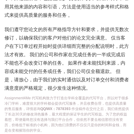
用其他来源的内容和引语，方法是使用适当的参考样式和格
式来提供高质量的服务和任务 。
我们遵守您论文的所有严格指导方针和要求，并提供无数次
修订，以确保我们的客户对他们的论文完全满意。 仅当客
户在下订单过程开始时提供详细而完整的分配说明时，此方
法才有效。 我们的公司和作家在完成任务的一半或完成后
不能也不会改变订单的任务。 如果作者未能找到来源，内
容或未能交付的任务或任务，我们公司仅全额退款。 但
是，请放心，由于我们的实时通信以及对订单交付和消费者
满意度的严格规定，很少发生这种情况。
Assignment4Me 代写机构致力于打造出学科全覆盖的代写平台，所以对于很多
冷门学科，难度很大的学科都会提供代写服务，并且收费合理，也提供高质量
的售后服务，详情咨询
QQ/WX：7878393
作业稿件在交付之后，我们依然提供
了长达30天的修改润色服务，最大程度的保证学生的代写权益。为了您的权益
着想，即便最终您没有选择与我们平台合作，但依然不要去相信那些没有资
历，价格低于标准的小机构，因为他们浪费的不仅仅只是你的时间和金钱，而
是在变相摧毁你的学业。