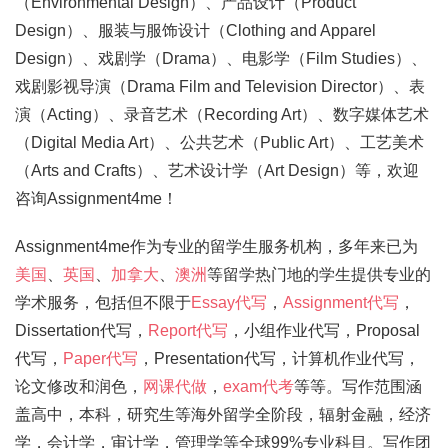
（Environmental Design）、产品设计（Product
Design）、服装与服饰设计（Clothing and Apparel
Design）、戏剧学（Drama）、电影学（Film Studies）、
戏剧影视导演（Drama Film and Television Director）、表
演（Acting）、录音艺术（Recording Art）、数字媒体艺术
（Digital Media Art）、公共艺术（Public Art）、工艺美术
（Arts and Crafts）、艺术设计学（Art Design）等，欢迎
咨询Assignment4me！
Assignment4me作为专业的留学生服务机构，多年来已为
美国
、
英国
、
加拿大
、
澳洲
等留学热门地的学生提供专业的
学术服务，包括但不限于
Essay代写
，
Assignment代写
，
Dissertation代写，
Report代写
，小组作业代写，Proposal
代写，
Paper代写
，Presentation代写，计算机作业代写，
论文修改和润色，
网课代做
，
exam代考
等等。写作范围涵
盖高中，本科，研究生等海外留学全阶段，辐射金融，经济
学，会计学，审计学，管理学等全球99%专业科目。写作团