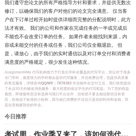
我们遵守您论文的所有严格指导方针和要求，并提供无数次
修订，以确保我们的客户对他们的论文完全满意。 仅当客
户在下订单过程开始时提供详细而完整的分配说明时，此方
法才有效。 我们的公司和作家在完成任务的一半或完成后
不能也不会改变订单的任务。 如果作者未能找到来源，内
容或未能交付的任务或任务，我们公司仅全额退款。 但
是，请放心，由于我们的实时通信以及对订单交付和消费者
满意度的严格规定，很少发生这种情况。
Assignment4Me 代写机构致力于打造出学科全覆盖的代写平台，所以对于很多
冷门学科，难度很大的学科都会提供代写服务，并且收费合理，也提供高质量
的售后服务，详情咨询
QQ/WX：7878393
作业稿件在交付之后，我们依然提供
了长达30天的修改润色服务，最大程度的保证学生的代写权益。为了您的权益
着想，即便最终您没有选择与我们平台合作，但依然不要去相信那些没有资
历，价格低于标准的小机构，因为他们浪费的不仅仅只是你的时间和金钱，而
是在变相摧毁你的学业。
今日推荐
考试周，作业季又来了，该如何选代写？便宜的代写、代考会有哪些问题？