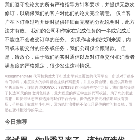
我们遵守您论文的所有严格指导方针和要求，并提供无数次
修订，以确保我们的客户对他们的论文完全满意。 仅当客
户在下订单过程开始时提供详细而完整的分配说明时，此方
法才有效。 我们的公司和作家在完成任务的一半或完成后
不能也不会改变订单的任务。 如果作者未能找到来源，内
容或未能交付的任务或任务，我们公司仅全额退款。 但
是，请放心，由于我们的实时通信以及对订单交付和消费者
满意度的严格规定，很少发生这种情况。
Assignment4Me 代写机构致力于打造出学科全覆盖的代写平台，所以对于很多
冷门学科，难度很大的学科都会提供代写服务，并且收费合理，也提供高质量
的售后服务，详情咨询
QQ/WX：7878393
作业稿件在交付之后，我们依然提供
了长达30天的修改润色服务，最大程度的保证学生的代写权益。为了您的权益
着想，即便最终您没有选择与我们平台合作，但依然不要去相信那些没有资
历，价格低于标准的小机构，因为他们浪费的不仅仅只是你的时间和金钱，而
是在变相摧毁你的学业。
今日推荐