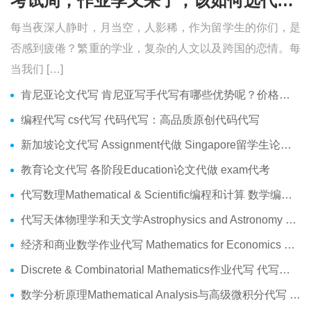
考试周，作业季又来了，该如何选代写？便宜的代写、代考会有哪些问题？
每当夜深人静时，月当空，人影稀，作为留学生的你们，是
否感到疲倦？繁重的学业，复杂的人文以及跨国的恋情。每
当我们 […]
肯尼亚论文代写 肯尼亚写手代写有哪些优势呢？价格便宜吗？
编程代写 cs代写 代码代写：高品质原创代码代写
新加坡论文代写 Assignment代做 Singapore留学生论文代写服务
教育论文代写 各阶段Education论文代做 exam代考
代写数理Mathematical & Scientific编程和计算 数学编程作业代做
代写天体物理学和天文学Astrophysics and Astronomy 天文学Assignment代做
经济和商业数学作业代写 Mathematics for Economics Business代做Online exam代考
Discrete & Combinatorial Mathematics作业代写 代写离散 组合数学Assignment代做
数学分析原理Mathematical Analysis与高级微积分代写 Assignment代做