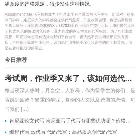
满意度的严格规定，很少发生这种情况。
Assignment4Me 代写机构致力于打造出学科全覆盖的代写平台，所以对于很多
冷门学科，难度很大的学科都会提供代写服务，并且收费合理，也提供高质量
的售后服务，详情咨询
QQ/WX：7878393
作业稿件在交付之后，我们依然提供
了长达30天的修改润色服务，最大程度的保证学生的代写权益。为了您的权益
着想，即便最终您没有选择与我们平台合作，但依然不要去相信那些没有资
历，价格低于标准的小机构，因为他们浪费的不仅仅只是你的时间和金钱，而
是在变相摧毁你的学业。
今日推荐
考试周，作业季又来了，该如何选代写？便宜的代写、代考会有哪些问题？
每当夜深人静时，月当空，人影稀，作为留学生的你们，是
否感到疲倦？繁重的学业，复杂的人文以及跨国的恋情。每
当我们 […]
肯尼亚论文代写 肯尼亚写手代写有哪些优势呢？价格便宜吗？
编程代写 cs代写 代码代写：高品质原创代码代写