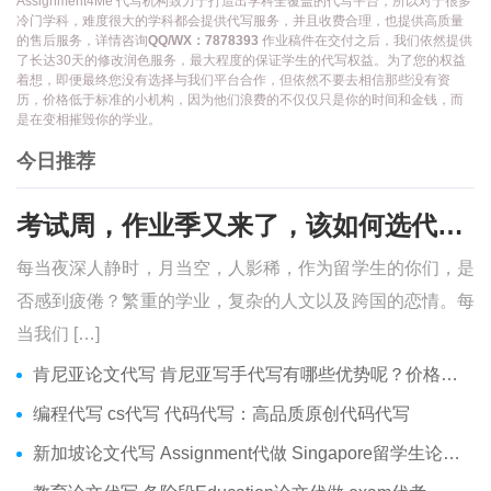
Assignment4Me 代写机构致力于打造出学科全覆盖的代写平台，所以对于很多
冷门学科，难度很大的学科都会提供代写服务，并且收费合理，也提供高质量
的售后服务，详情咨询
QQ/WX：7878393
作业稿件在交付之后，我们依然提供
了长达30天的修改润色服务，最大程度的保证学生的代写权益。为了您的权益
着想，即便最终您没有选择与我们平台合作，但依然不要去相信那些没有资
历，价格低于标准的小机构，因为他们浪费的不仅仅只是你的时间和金钱，而
是在变相摧毁你的学业。
今日推荐
考试周，作业季又来了，该如何选代写？便宜的代写、代考会有哪些问题？
每当夜深人静时，月当空，人影稀，作为留学生的你们，是
否感到疲倦？繁重的学业，复杂的人文以及跨国的恋情。每
当我们 […]
肯尼亚论文代写 肯尼亚写手代写有哪些优势呢？价格便宜吗？
编程代写 cs代写 代码代写：高品质原创代码代写
新加坡论文代写 Assignment代做 Singapore留学生论文代写服务