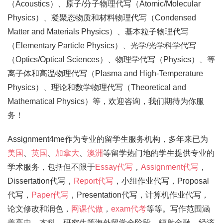
（Acoustics）、原子/分子物理代写（Atomic/Molecular
Physics）、凝聚态物质和材料物理代写（Condensed
Matter and Materials Physics）、基本粒子物理代写
（Elementary Particle Physics）、光学/光学科学代写
（Optics/Optical Sciences）、物理学代写（Physics）、等
离子体和高温物理代写（Plasma and High-Temperature
Physics）、理论和数学物理代写（Theoretical and
Mathematical Physics）等，欢迎咨询，我们期待为你服
务！
Assignment4me作为专业的留学生服务机构，多年来已为
美国
、
英国
、
加拿大
、
澳洲
等留学热门地的学生提供专业的
学术服务，包括但不限于
Essay代写
，
Assignment代写
，
Dissertation代写，
Report代写
，小组作业代写，Proposal
代写，
Paper代写
，Presentation代写，计算机作业代写，
论文修改和润色，
网课代做
，
exam代考
等等。写作范围涵
盖高中，本科，研究生等海外留学全阶段，辐射金融，经济