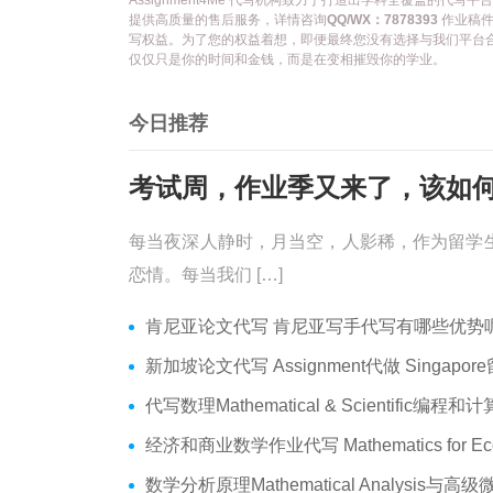
Assignment4Me 代写机构致力于打造出学科全覆盖的
提供高质量的售后服务，详情咨询
QQ/WX：7878393
作业稿件
写权益。为了您的权益着想，即便最终您没有选择与我们平台
仅仅只是你的时间和金钱，而是在变相摧毁你的学业。
今日推荐
每当夜深人静时，月当空，人影稀，作为留学
恋情。每当我们 […]
肯尼亚论文代写 肯尼亚写手代写有哪些优势呢？价格便宜
新加坡论文代写 Assignment代做 Singapore留学生论文代写
代写数理Mathematical & Scientific编程和计算 数学编程作业
经济和商业数学作业代写 Mathematics for Economics Business代做Online ex
数学分析原理Mathematical Analysis与高级微积分代写 Assignmen