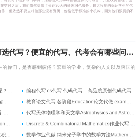
代写平台，所以对于很多冷门学科，难度很大的学科都会提供代写服务，并且收费合理，也
在交付之后，我们依然提供了长达30天的修改润色服务，最大程度的保证学生的代
合作，但依然不要去相信那些没有资历，价格低于标准的小机构，因为他们浪费的不
考试周，作业季又来了，该如何选代写？便宜的代写、代考会有哪些问题？
生的你们，是否感到疲倦？繁重的学业，复杂的人文以及跨国的
吗？
编程代写 cs代写 代码代写：高品质原创代码代写
服务
教育论文代写 各阶段Education论文代做 exam代考
代做
代写天体物理学和天文学Astrophysics and Astronomy 天文学Assignment代做
am代考
Discrete & Combinatorial Mathematics作业代写 代写离散 组合数学Assignment代做
t代做
数学作业代做 纳米光子学中的数学方法Mathematical Methods代写