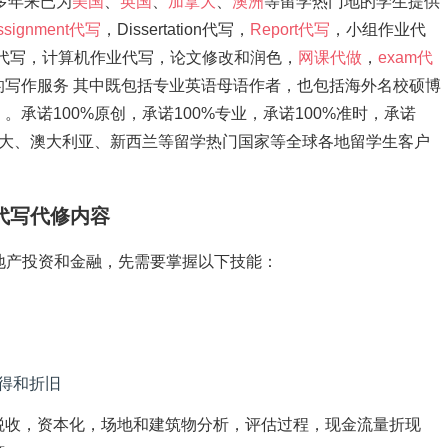
，多年来已为
美国
、
英国
、
加拿大
、
澳洲
等留学热门地的学生提供
ssignment代写
，Dissertation代写，
Report代写
，小组作业代
ation代写，计算机作业代写，论文修改和润色，
网课代做
，
exam代
写作服务 其中既包括专业英语母语作者，也包括海外名校硕博
承诺100%原创，承诺100%专业，承诺100%准时，承诺
拿大、澳大利亚、新西兰等留学热门国家等全球各地留学生客户
ance代写代修内容
Finance房地产投资和金融，先需要掌握以下技能：
得和折旧
税收，资本化，场地和建筑物分析，评估过程，现金流量折现