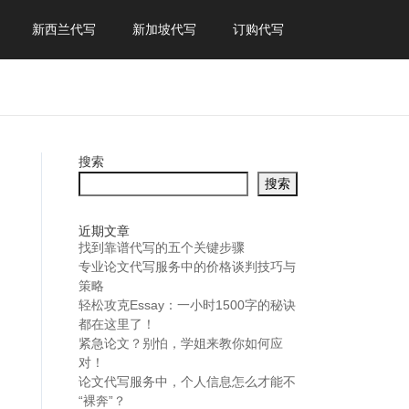
新西兰代写
新加坡代写
订购代写
搜索
搜索
近期文章
找到靠谱代写的五个关键步骤
专业论文代写服务中的价格谈判技巧与
策略
轻松攻克Essay：一小时1500字的秘诀
都在这里了！
紧急论文？别怕，学姐来教你如何应
对！
论文代写服务中，个人信息怎么才能不
“裸奔”？