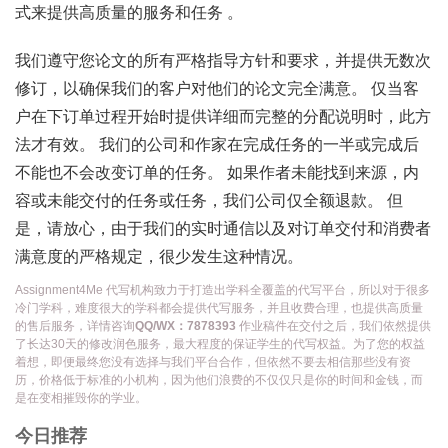
式来提供高质量的服务和任务 。
我们遵守您论文的所有严格指导方针和要求，并提供无数次
修订，以确保我们的客户对他们的论文完全满意。 仅当客
户在下订单过程开始时提供详细而完整的分配说明时，此方
法才有效。 我们的公司和作家在完成任务的一半或完成后
不能也不会改变订单的任务。 如果作者未能找到来源，内
容或未能交付的任务或任务，我们公司仅全额退款。 但
是，请放心，由于我们的实时通信以及对订单交付和消费者
满意度的严格规定，很少发生这种情况。
Assignment4Me 代写机构致力于打造出学科全覆盖的代写平台，所以对于很多
冷门学科，难度很大的学科都会提供代写服务，并且收费合理，也提供高质量
的售后服务，详情咨询
QQ/WX：7878393
作业稿件在交付之后，我们依然提供
了长达30天的修改润色服务，最大程度的保证学生的代写权益。为了您的权益
着想，即便最终您没有选择与我们平台合作，但依然不要去相信那些没有资
历，价格低于标准的小机构，因为他们浪费的不仅仅只是你的时间和金钱，而
是在变相摧毁你的学业。
今日推荐